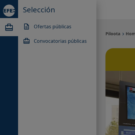
Selección
card_travel
description
Ofertas públicas
Piloota
keyboard_arrow_right
Ho
card_travel
Convocatorias públicas